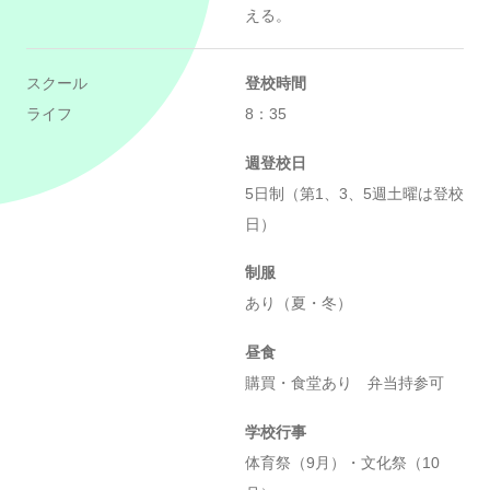
える。
スクール
登校時間
ライフ
8：35
週登校日
5日制（第1、3、5週土曜は登校
日）
制服
あり（夏・冬）
昼食
購買・食堂あり 弁当持参可
学校行事
体育祭（9月）・文化祭（10