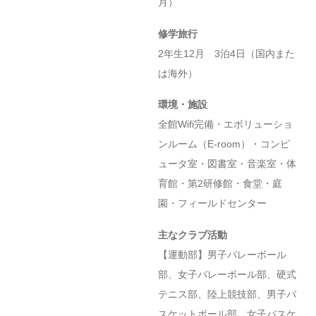
月）
修学旅行
2年生12月 3泊4日（国内また
は海外）
環境・施設
全館Wifi完備・エボリューショ
ンルーム（E-room）・コンピ
ュータ室・図書室・音楽室・体
育館・第2研修館・食堂・庭
園・フィールドセンター
主なクラブ活動
【運動部】男子バレーボール
部、女子バレーボール部、硬式
テニス部、陸上競技部、男子バ
スケットボール部、女子バスケ