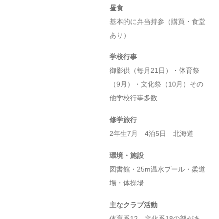
昼食
基本的に弁当持参（購買・食堂
あり）
学校行事
御影供（毎月21日）・体育祭
（9月）・文化祭（10月）その
他学校行事多数
修学旅行
2年生7月 4泊5日 北海道
環境・施設
図書館・25m温水プール・柔道
場・体操場
主なクラブ活動
体育系12、文化系18の部があ