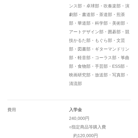
ンス部・卓球部・吹奏楽部・演
劇部・書道部・茶道部・煎茶
部・華道部・科学部・美術部・
アートデザイン部・囲碁部・競
技かるた部・もぐら部・文芸
部・図書部・ギターマンドリン
部・軽音部・コーラス部・筝曲
部・食物部・手芸部・ESS部・
映画研究部・放送部・写真部・
清流部
費用
入学金
240,000円
○指定商品等購入費
約120,000円