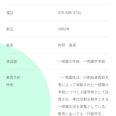
電話
075-595-3711
創立
1952年
校長
村田 俊喜
併設校
一燈園小学校、一燈園中学校
教育方針・
「一燈園生活」の創始者西田天
特色
香によって発願された一燈園小
学校につづく上級学校として設
置され、奉仕活動を根本とする
一燈園生活を基盤としている。
教育にあっても「行餘学文」