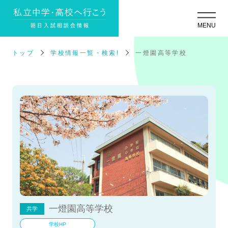
トップ
学校情報一覧・検索!
一燈園高等学校
一燈園高等学校
共学
学校HP