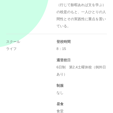
（行じて餘暇あれば文を学ぶ）
の校是のもと、一人ひとりの人
間性とその実践性に重点を置い
ている。
スクール
登校時間
ライフ
8：15
週登校日
6日制 第2,4土曜休校（例外日
あり）
制服
なし
昼食
食堂