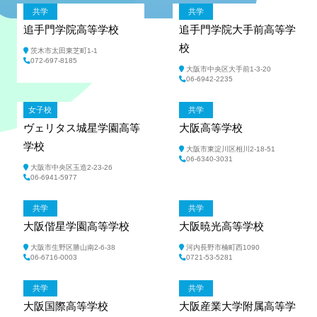
共学
共学
追手門学院高等学校
追手門学院大手前高等学
校
茨木市太田東芝町1-1
072-697-8185
大阪市中央区大手前1-3-20
06-6942-2235
女子校
共学
ヴェリタス城星学園高等
大阪高等学校
学校
大阪市東淀川区相川2-18-51
06-6340-3031
大阪市中央区玉造2-23-26
06-6941-5977
共学
共学
大阪偕星学園高等学校
大阪暁光高等学校
大阪市生野区勝山南2-6-38
河内長野市楠町西1090
06-6716-0003
0721-53-5281
共学
共学
大阪国際高等学校
大阪産業大学附属高等学