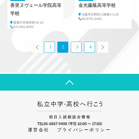
香里ヌヴェール学院高等
金光藤蔭高等学校
学校
大阪市生野区小路東4-1-26
06‐6751‐2461
寝屋川市美井町18-10
072-831-8452
前
1
2
3
4
次
へ
へ
運営会社
プライバシーポリシー