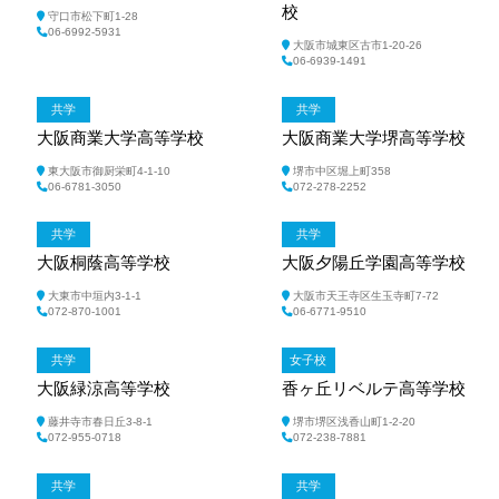
校
守口市松下町1-28
06-6992-5931
大阪市城東区古市1-20-26
06-6939-1491
共学
共学
大阪商業大学高等学校
大阪商業大学堺高等学校
東大阪市御厨栄町4-1-10
堺市中区堀上町358
06-6781-3050
072‐278‐2252
共学
共学
大阪桐蔭高等学校
大阪夕陽丘学園高等学校
大東市中垣内3-1-1
大阪市天王寺区生玉寺町7-72
072-870-1001
06-6771-9510
共学
女子校
大阪緑涼高等学校
香ヶ丘リベルテ高等学校
藤井寺市春日丘3-8-1
堺市堺区浅香山町1-2-20
072-955-0718
072-238-7881
共学
共学