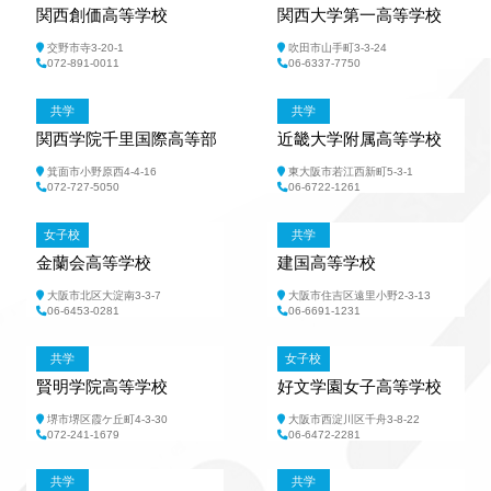
関西創価高等学校
関西大学第一高等学校
交野市寺3-20-1
吹田市山手町3-3-24
072-891-0011
06-6337-7750
共学
共学
関西学院千里国際高等部
近畿大学附属高等学校
箕面市小野原西4-4-16
東大阪市若江西新町5-3-1
072-727-5050
06‐6722-1261
女子校
共学
金蘭会高等学校
建国高等学校
大阪市北区大淀南3-3-7
大阪市住吉区遠里小野2-3-13
06‐6453-0281
06-6691-1231
共学
女子校
賢明学院高等学校
好文学園女子高等学校
堺市堺区霞ケ丘町4-3-30
大阪市西淀川区千舟3-8-22
072-241-1679
06-6472-2281
共学
共学