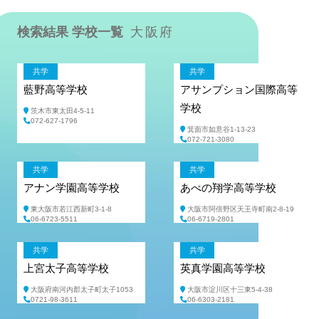
検索結果 学校一覧
大阪府
共学
共学
藍野高等学校
アサンプション国際高等
学校
茨木市東太田4-5-11
072-627-1796
箕面市如意谷1-13-23
072-721-3080
共学
共学
アナン学園高等学校
あべの翔学高等学校
東大阪市若江西新町3-1-8
大阪市阿倍野区天王寺町南2-8-19
06-6723-5511
06-6719-2801
共学
共学
上宮太子高等学校
英真学園高等学校
大阪府南河内郡太子町太子1053
大阪市淀川区十三東5-4-38
0721-98-3611
06-6303-2181