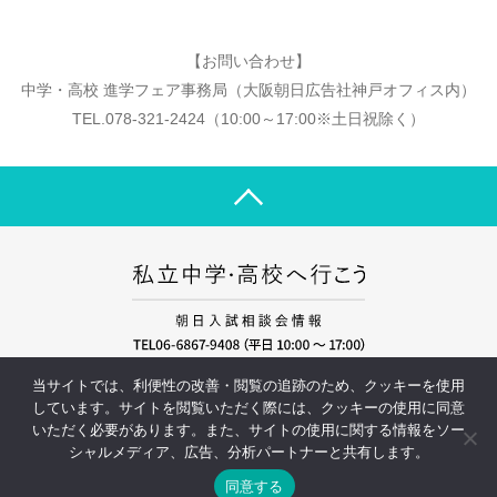
【お問い合わせ】
中学・高校 進学フェア事務局（大阪朝日広告社神戸オフィス内）
TEL.078-321-2424（10:00～17:00※土日祝除く）
運営会社
プライバシーポリシー
当サイトでは、利便性の改善・閲覧の追跡のため、クッキーを使用
しています。サイトを閲覧いただく際には、クッキーの使用に同意
いただく必要があります。また、サイトの使用に関する情報をソー
シャルメディア、広告、分析パートナーと共有します。
事前受付はこちら
Copyright ©私立中学・高校へ行こう 朝日入試相談会情報サイト All rights
同意する
reserved.